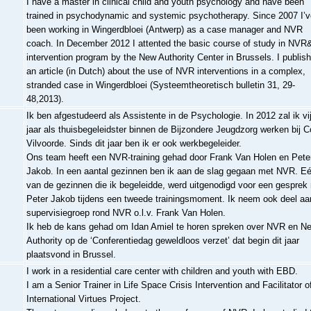
I have a master in clinical child and youth psychology and have been
trained in psychodynamic and systemic psychotherapy. Since 2007 I’v
been working in Wingerdbloei (Antwerp) as a case manager and NVR
coach. In December 2012 I attented the basic course of study in NV
intervention program by the New Authority Center in Brussels. I publis
an article (in Dutch) about the use of NVR interventions in a complex,
stranded case in Wingerdbloei (Systeemtheoretisch bulletin 31, 29-
48,2013).
Ik ben afgestudeerd als Assistente in de Psychologie. In 2012 zal ik vij
jaar als thuisbegeleidster binnen de Bijzondere Jeugdzorg werken bij 
Vilvoorde. Sinds dit jaar ben ik er ook werkbegeleider.
Ons team heeft een NVR-training gehad door Frank Van Holen en Pete
Jakob. In een aantal gezinnen ben ik aan de slag gegaan met NVR. E
van de gezinnen die ik begeleidde, werd uitgenodigd voor een gesprek
Peter Jakob tijdens een tweede trainingsmoment. Ik neem ook deel aa
supervisiegroep rond NVR o.l.v. Frank Van Holen.
Ik heb de kans gehad om Idan Amiel te horen spreken over NVR en N
Authority op de ‘Conferentiedag geweldloos verzet’ dat begin dit jaar
plaatsvond in Brussel.
I work in a residential care center with children and youth with EBD.
I am a Senior Trainer in Life Space Crisis Intervention and Facilitator o
International Virtues Project.