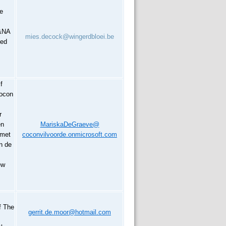
e
R&NA
mies.decock@wingerdbloei.be
hed
f
Cocon
r
én
MariskaDeGraeve@
 met
coconvilvoorde.onmicrosoft.com
n de
ew
f The
gerrit.de.moor@hotmail.com