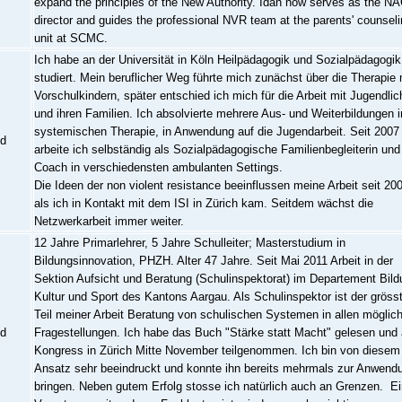
expand the principles of the New Authority. Idan now serves as the N
director and guides the professional NVR team at the parents' counsel
unit at SCMC.
Ich habe an der Universität in Köln Heilpädagogik und Sozialpädagogik
studiert. Mein beruflicher Weg führte mich zunächst über die Therapie 
Vorschulkindern, später entschied ich mich für die Arbeit mit Jugendli
und ihren Familien. Ich absolvierte mehrere Aus- und Weiterbildungen i
systemischen Therapie, in Anwendung auf die Jugendarbeit. Seit 2007
nd
arbeite ich selbständig als Sozialpädagogische Familienbegleiterin und
Coach in verschiedensten ambulanten Settings.
Die Ideen der non violent resistance beeinflussen meine Arbeit seit 20
als ich in Kontakt mit dem ISI in Zürich kam. Seitdem wächst die
Netzwerkarbeit immer weiter.
12 Jahre Primarlehrer, 5 Jahre Schulleiter; Masterstudium in
Bildungsinnovation, PHZH. Alter 47 Jahre. Seit Mai 2011 Arbeit in der
Sektion Aufsicht und Beratung (Schulinspektorat) im Departement Bild
Kultur und Sport des Kantons Aargau. Als Schulinspektor ist der gröss
Teil meiner Arbeit Beratung von schulischen Systemen in allen möglic
nd
Fragestellungen. Ich habe das Buch "Stärke statt Macht" gelesen und
Kongress in Zürich Mitte November teilgenommen. Ich bin von diesem
Ansatz sehr beeindruckt und konnte ihn bereits mehrmals zur Anwend
bringen. Neben gutem Erfolg stosse ich natürlich auch an Grenzen. E