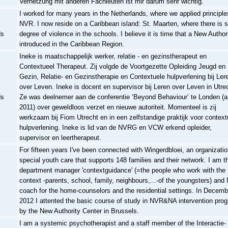
Vernetzung mit anderen Fachleuten ist mir darum sehr wichtig.
I worked for many years in the Netherlands, where we applied principle
NVR. I now reside on a Caribbean island: St. Maarten, where there is
ds
degree of violence in the schools. I believe it is time that a New Authori
introduced in the Caribbean Region.
Ineke is maatschappelijk werker, relatie - en gezinstherapeut en
Contextueel Therapeut. Zij volgde de Voortgezette Opleiding Jeugd en
Gezin, Relatie- en Gezinstherapie en Contextuele hulpverlening bij Ler
over Leven. Ineke is docent en supervisor bij Leren over Leven in Utre
ds
Ze was deelnemer aan de conferentie ‘Beyond Behaviour’ te Londen (ap
2011) over geweldloos verzet en nieuwe autoriteit. Momenteel is zij
werkzaam bij Fiom Utrecht en in een zelfstandige praktijk voor context
hulpverlening. Ineke is lid van de NVRG en VCW erkend opleider,
supervisor en leertherapeut.
For fifteen years I've been connected with Wingerdbloei, an organizatio
special youth care that supports 148 families and their network. I am t
department manager 'contextguidance' (=the people who work with the
context -parents, school, family, neighbours,...-of the youngsters) and
coach for the home-counselors and the residential settings. In Decemb
2012 I attented the basic course of study in NVR&NA intervention pro
by the New Authority Center in Brussels.
I am a systemic psychotherapist and a staff member of the Interactie-