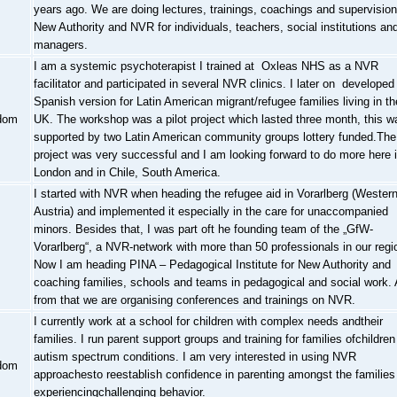
years ago. We are doing lectures, trainings, coachings and supervision
New Authority and NVR for individuals, teachers, social institutions an
managers.
I am a systemic psychoterapist I trained at Oxleas NHS as a NVR
facilitator and participated in several NVR clinics. I later on developed
Spanish version for Latin American migrant/refugee families living in th
dom
UK. The workshop was a pilot project which lasted three month, this w
supported by two Latin American community groups lottery funded.The
project was very successful and I am looking forward to do more here 
London and in Chile, South America.
I started with NVR when heading the refugee aid in Vorarlberg (Wester
Austria) and implemented it especially in the care for unaccompanied
minors. Besides that, I was part oft he founding team of the „GfW-
Vorarlberg“, a NVR-network with more than 50 professionals in our regi
Now I am heading PINA – Pedagogical Institute for New Authority and
coaching families, schools and teams in pedagogical and social work. 
from that we are organising conferences and trainings on NVR.
I currently work at a school for children with complex needs andtheir
families. I run parent support groups and training for families ofchildren
autism spectrum conditions. I am very interested in using NVR
dom
approachesto reestablish confidence in parenting amongst the families
experiencingchallenging behavior.