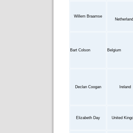
Willem Braamse
Netherlan
Bart Colson
Belgium
Declan Coogan
Ireland
Elizabeth Day
United King