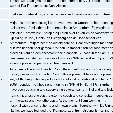
These two paradigms led me to the conference of NVR. I also studied 
work of Pat Patfoort about Non-Violence.
I believe in networking, connectedness and presence and commitment
Mirjam is leertherapeut bij Leren over Leven in Utrecht en heeft een ei
praktijk voor familietherapie en coaching in Amsterdam. Zij volgde de
opleiding Contextuele Therapie bij Leren over Leven en de Voortgezett
Opleiding Jeugd-, Gezin- en Pleegzorg aan de Hogeschool van
ds
Amsterdam. Mirjam heeft de wereld bereisd. Haar ervaringen met and
culturen hebben haar gemaakt tot een kosmopolitisch persoon met ee
breed blikveld en een onconventionele aanpak. Zij was in februari 201
deelnemer aan de basic course of study in NVR in Tel Aviv. Zij is VCW
erkend opleider, supervisor en leertherapeut.
As a family therapist I use NVR in different settings and with a variety 
(family)problems. For me NVR and NA are powerfull tools and a powerf
ds
way of thinking in finding solutions for all kind of relational problems. 
2009 I conduct workhops and training in NVR at RINO NH Amsterdam. 
have been coaching and supervising several teams in Holland and Bel
I am clinical psychologist, systemic coach and consultant, supervisor,
art- therapist and hypnotherapist. At the moment I am working in a
hospital with cancer patients and in own praxis. Together with Dr. Ulrik
Hanko, we have founded the “Kompetenzzentrum Bildung & Training”