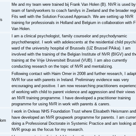
Me and my team were trained bij Frank Van Holen (B). NVR is used by
team of familyworkers to coach familys in Zeeland and the broader reg
Fits well with the Solution Focused Approach. We are setting up NVR
ds
training for professionals in Holland and Belgium in collaboration with 
Van Holen.
I am a clinical psychologist, family counselor and psychodynamic
psychotherapist. I work with adolescents at the residential child psychi
ward of the university hospital of Brussels (UZ Brussel PAika). I am
involved with the training of the Belgian Institute of NVR (BIGV) and th
training at the Vrije Universiteit Brussel (VUB). I am also currently
conducting research on the topic of NVR and mentalizing.
Following contact with Haim Omer in 2008 and further research, I adap
NVR for use with parents in Ireland. Preliminary evidence was very
encouraging and positive. I am now researching practitioners experien
of working with child to parent violence and aggression and their views
an NVR training programme. I have developed a practitioner training
programme for using NVR in work with parents & carers.
I work in Oxleas NHS Foundation Trust where Elisabeth Heismann and
have developed an NVR groupwork programme for parents. I am curren
dom
doing a Professional Doctorate in Systemic Practice and am looking at
NVR group as the focus for my research.