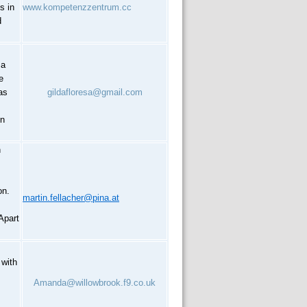
s in
www.kompetenzzentrum.cc
d
 a
e
as
gildafloresa@gmail.com
in
n
on.
martin.fellacher@pina.at
Apart
 with
Amanda@willowbrook.f9.co.uk