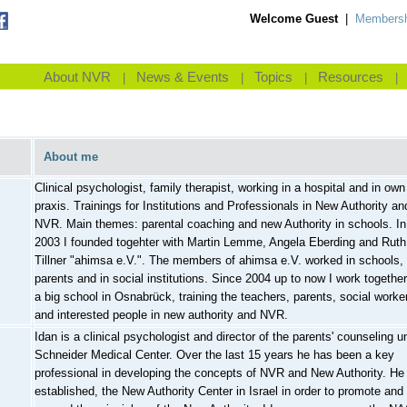
Welcome Guest
|
Membersh
About NVR
News & Events
Topics
Resources
|
|
|
|
About me
Clinical psychologist, family therapist, working in a hospital and in own
praxis. Trainings for Institutions and Professionals in New Authority an
NVR. Main themes: parental coaching and new Authority in schools. In
2003 I founded togehter with Martin Lemme, Angela Eberding and Ruth
Tillner "ahimsa e.V.". The members of ahimsa e.V. worked in schools, 
parents and in social institutions. Since 2004 up to now I work together
a big school in Osnabrück, training the teachers, parents, social worke
and interested people in new authority and NVR.
Idan is a clinical psychologist and director of the parents' counseling un
Schneider Medical Center. Over the last 15 years he has been a key
professional in developing the concepts of NVR and New Authority. He
established, the New Authority Center in Israel in order to promote and