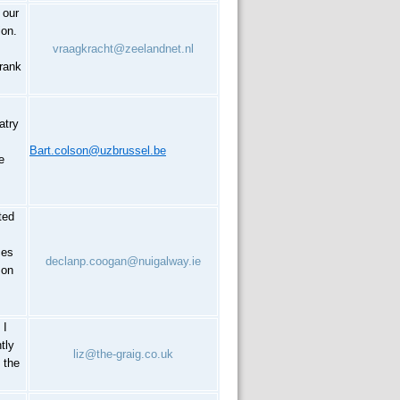
 our
ion.
vraagkracht@zeelandnet.nl
Frank
atry
Bart.colson@uzbrussel.be
e
ted
ces
declanp.coogan@nuigalway.ie
 on
 I
tly
liz@the-graig.co.uk
 the