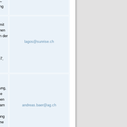
AC
ing
mit
chen
n der
lagos@sunrise.ch
07,
ung,
te
hen
 am
andreas.baer@ag.ch
ung
ine