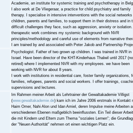
Academie, an institute for systemic training and psychotherapy in Bel
I also work at De Vliegeraar, a practice for child psychiatry and family
therapy. I specialise in intensive interventions with the social networks
children, parents and families, to support them in their distress and in 
difficult challenges they face, such as aggression, anxiety or isolation
therapeutic work combines my systemic background with NVR
principles/methodology and careful use of elements from narrative ther
I am trained by and associated with Peter Jakob and Partnership Proje
Psychologist. Father of two grown up children. I was trained in NVR in
Israel. Have been director of the KHT-Kinderhaus Thalwil until 2017 (n
retired) where I implemented NVR with my employees. we have been
working with NVR for about 8 years.
I work with institutions in residential care, foster family organizations, 
families, refugees, parents and social workers. I offer trainings, coachi
supervisions and lectures.
Im Rahmen meiner Arbeit als Lehrtrainer der Gewaltakademie Villigst
(
www.gewaltakademie.de
) kam ich im Jahre 2006 erstmals in Kontakt 
Haim Omer, Nahi Alon und Idan Amiel, deren Impulse meine Arbeiten a
verschiedenen Ebenen maßgeblich beeinflussten. Ein Teil dieser Arbeit
die mit Kindern und Eltern zum Thema "soziales Lernen"; die Grundla
der "Neuen Authorität" nehmen ort einen wichtigen Platz ein.