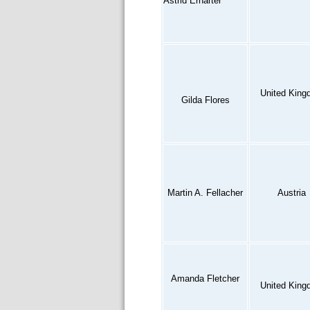
Astrid Erharter
United King
Gilda Flores
Martin A. Fellacher
Austria
Amanda Fletcher
United King