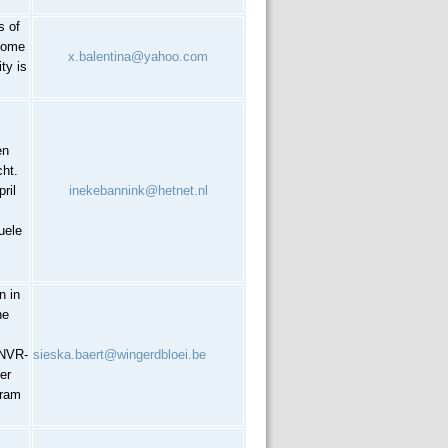
s of
 some
x.balentina@yahoo.com
ty is
en
cht.
ril
inekebannink@hetnet.nl
uele
n in
he
 NVR-
sieska.baert@wingerdbloei.be
er
gram