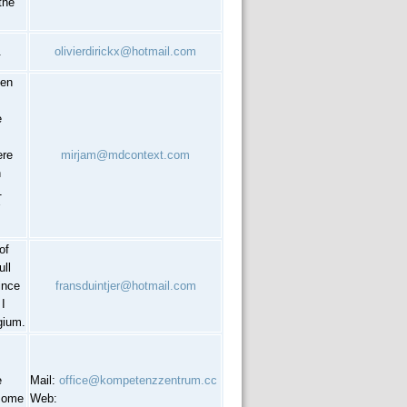
the
.
olivierdirickx@hotmail.com
gen
e
ere
mirjam@mdcontext.com
n
1
of
ull
Since
fransduintjer@hotmail.com
I
gium.
e
Mail:
office@kompetenzzentrum.cc
 some
Web: