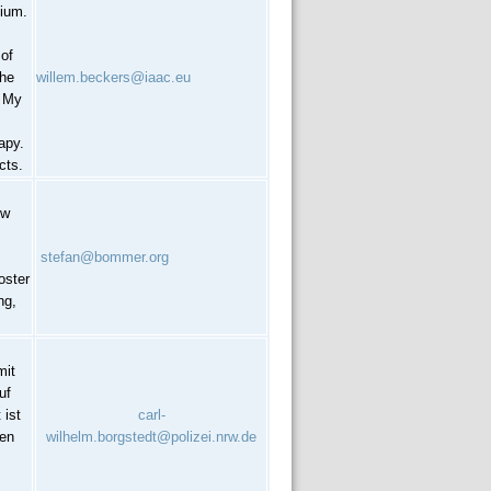
gium.
 of
the
willem.beckers@iaac.eu
. My
apy.
cts.
ow
stefan@bommer.org
foster
ng,
mit
uf
 ist
carl-
gen
wilhelm.borgstedt@polizei.nrw.de