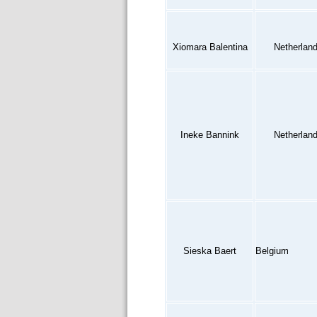
Xiomara Balentina
Netherlan
Ineke Bannink
Netherlan
Sieska Baert
Belgium