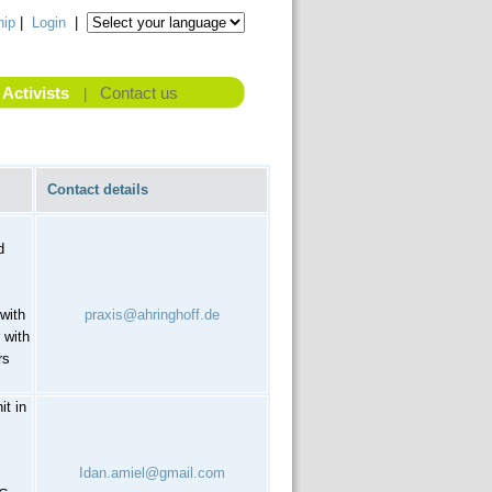
ip
|
Login
|
Activists
Contact us
|
Contact details
d
with
praxis@ahringhoff.de
 with
rs
it in
Idan.amiel@gmail.com