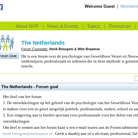
Welcome Guest
|
Membersh
About NVR
News & Events
Topics
Resources
|
|
|
|
The Netherlands
Forum Counselor:
Henk Breugem & Wim Braamse
Dit is een forum over de psychologie van Geweldloos Verzet en Nieuwe
onderwijzers, professionals en iedereen die in deze methode is geinter
terecht.
The Netherlands - Forum goal
Het doel van het forum:
1. De ontwikkelingen op het gebied van de psychologie van het Geweldloos Verz
te maken voor een zo groot mogelijk publiek: professionals, ouders, school en s
2. Een omgeving aan te bieden speciaal voor professionals voor het delen van in
ontwikkelingen.
Om deel te nemen aan het forum kunt u een e-mail sturen aan de Forum administ
henk.breugem@molemann.nl
. Geeft u daarbij aan of u als team, professional, li