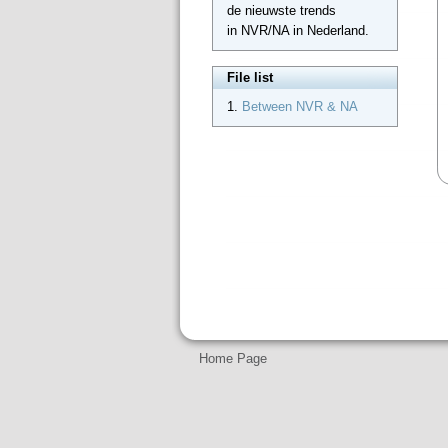
de nieuwste trends
in NVR/NA in Nederland.
File list
1.
Between NVR & NA
Home Page