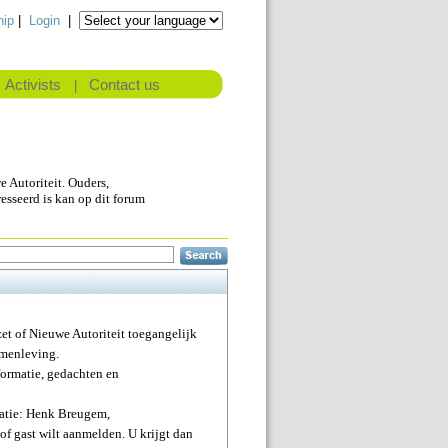
ip
|
Login
|
Activists
Contact us
|
 Autoriteit. Ouders,
resseerd is kan op dit forum
et of Nieuwe Autoriteit toegangelijk
amenleving.
formatie, gedachten en
ratie: Henk Breugem,
d of gast wilt aanmelden. U krijgt dan