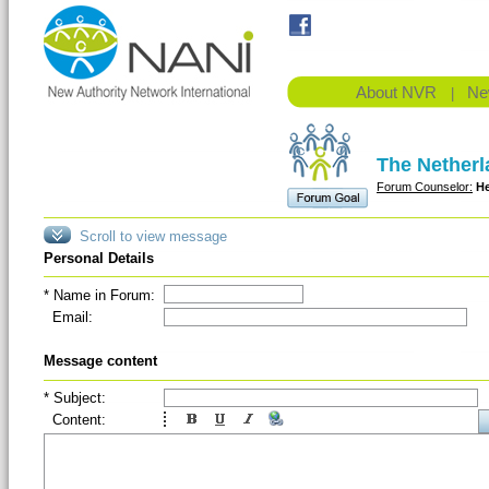
About NVR
Ne
|
The Nether
Forum Counselor:
H
Scroll to view message
Personal Details
* Name in Forum:
Email:
(Em
Message content
* Subject:
Content: