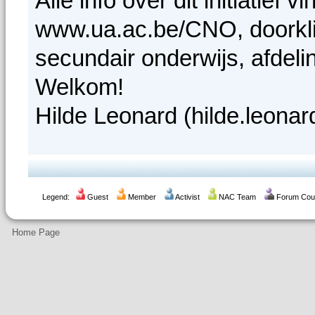
Alle info over dit initiatief
www.ua.ac.be/CNO, doorkl
secundair onderwijs, afdeli
Welkom!
Hilde Leonard (hilde.leona
Legend:
Guest
Member
Activist
NAC Team
Forum Co
Home Page